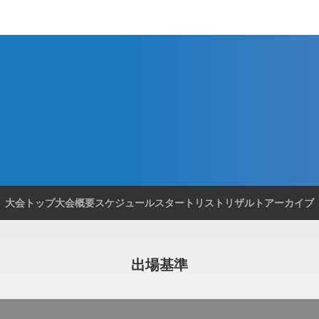
Qualification＆Entry
出場基準＆エントリー
大会トップ
大会概要
スケジュール
スタートリスト
リザルト
アーカイブ
出場基準