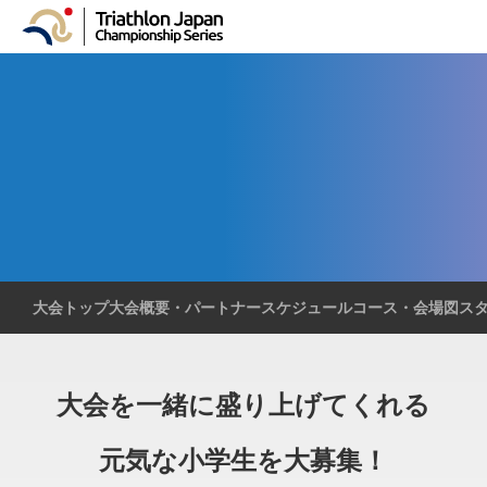
Kids Program
キッズプログラム
大会トップ
大会概要・パートナー
スケジュール
コース・会場図
ス
大会を一緒に盛り上げてくれる
元気な小学生を大募集！