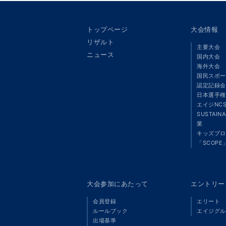
トップページ
大会情報
リザルト
主要大会
ニュース
国内大会
海外大会
国民スポー
認定記録会
日本選手権
エイジNC
SUSTAIN
業
キッズプロ
「SCOPE
大会参加にあたって
エントリー
会員登録
エリート
ルールブック
エイジグル
出場基準