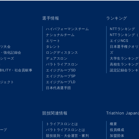
選手情報
ランキング
ハイパフォーマンスチーム
NTTランキング
ナショナルチーム
NTTランキング
エリート
エイジNCS
ツ大会
タレント
日本選手権クオリ
・強化記録会
ロングディスタンス
ズ
シリーズ
デュアスロン
大学生ランキング
S
パラトライアスロン
高校生ランキング
ABILITY・社会貢献事
エイジグループSD
認定記録会ランキ
エイジグループSP
ジェクト
エイジグループLD
」
日本代表選手団
競技関連情報
Triathlon Ja
トライアスロンとは
概要
ープ
パラトライアスロンとは
役員構成
競技規則・大会運営・審判
加盟団体