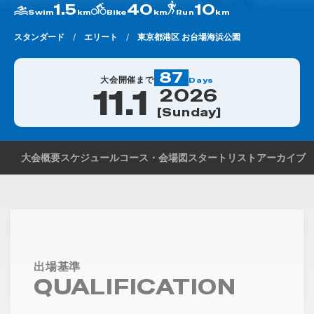
1.5
40
sport_run
10
sport_bike
sport_swim
Swim
km
Bike
km
Run
km
スタンダード
エリート
東京都港区 お台場海浜公園
87
大会開催まで
Days
11.1
2026
Sunday
大会概要
スケジュール
コース・会場図
スタートリスト
アーカイブ
出場基準
QUALIFICATION