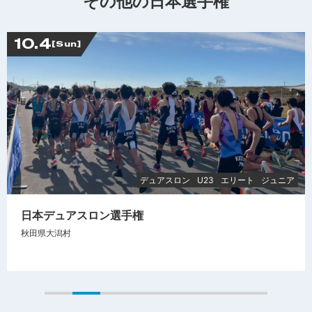
その他の日本選手権
10.4
[Sun]
デュアスロン
U23
エリート
ジュニア
日本デュアスロン選手権
秋田県大潟村
1
2
3
4
5
6
7
8