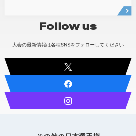
Follow us
大会の最新情報は各種SNSをフォローしてください
sns_x
sns_facebook
sns_instagram