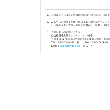
1.
このニュースは表記の日時現在のものであり、追加変
2.
ニュースの全文または一部の文章をホームページ、メ
たは他のメディア等へ転載する場合は、出典・日時な
3.
この記事へのお問い合わせ：
公益社団法人日本トライアスロン連合
〒150-0002 東京都渋谷区渋谷1-3-8 第二栄来ビル6
TEL：03-5469-5401（代） FAX：03-5469-540
Email：
jtuoffice@jtu.or.jp
URL：
/