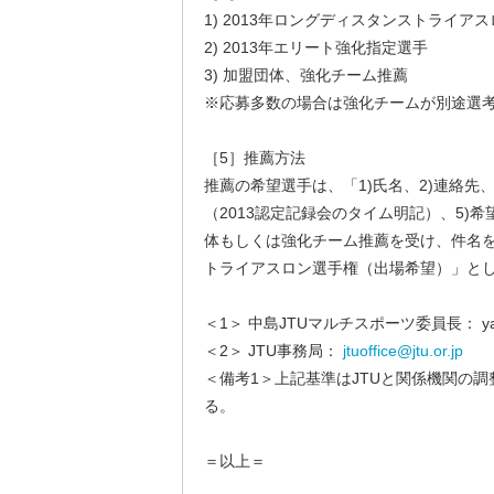
1) 2013年ロングディスタンストライア
2) 2013年エリート強化指定選手
3) 加盟団体、強化チーム推薦
※応募多数の場合は強化チームが別途選
［5］推薦方法
推薦の希望選手は、「1)氏名、2)連絡先、
（2013認定記録会のタイム明記）、5)
体もしくは強化チーム推薦を受け、件名
トライアスロン選手権（出場希望）」と
＜1＞ 中島JTUマルチスポーツ委員長： yasu-
＜2＞ JTU事務局：
jtuoffice@jtu.or.jp
＜備考1＞上記基準はJTUと関係機関の
る。
＝以上＝