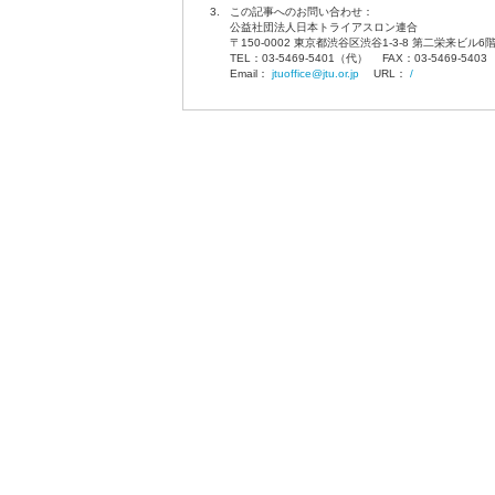
3.
この記事へのお問い合わせ：
公益社団法人日本トライアスロン連合
〒150-0002 東京都渋谷区渋谷1-3-8 第二栄来ビル6
TEL：03-5469-5401（代） FAX：03-5469-540
Email：
jtuoffice@jtu.or.jp
URL：
/