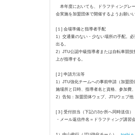
本年度においても、ドラフティングレー
会実施を加盟団体で開催するようお願い
[１] 会場準備と指導者手配
1）交通量のない・少ない場所の手配。必
出る。
2）JTU公認中級指導者または自転車競
上が指導する。
[２] 申請方法等
1）JTU強化チームへの事前申請（加盟
施場所と日時、指導者名と資格、参加費
2）告知：加盟団体ウェブ、JTUウェブ他
[３] 受付担当（下記の3か所へ同時送信）
・メール返信件名＝ドラフティング講習
1）中山俊行（JTU強化チーム）
toshi.n