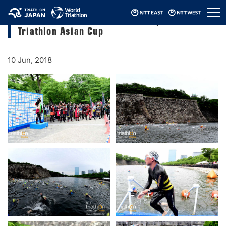
メ
2018 Osaka-Castle NTT ASTC Sprint
ニ
Triathlon Asian Cup
ュ
ー
10 Jun, 2018