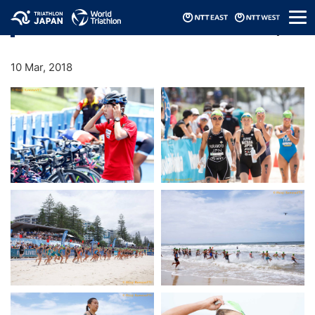
メ
2018 Mooloolaba ITU Triathlon World Cup
ニ
ュ
ー
10 Mar, 2018