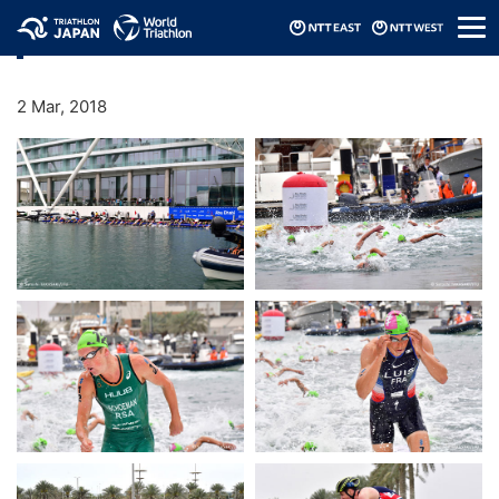
メ
2018 ITU World Triathlon Abu Dhabi
ニ
ュ
ー
2 Mar, 2018