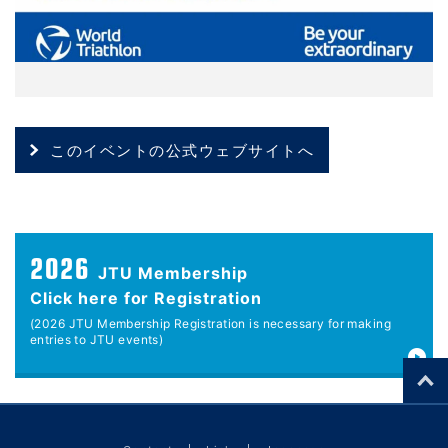
このイベントの公式ウェブサイトへ
2026
JTU Membership
Click here for Registration
(2026 JTU Membership Registration is necessary for making
entries to JTU events)