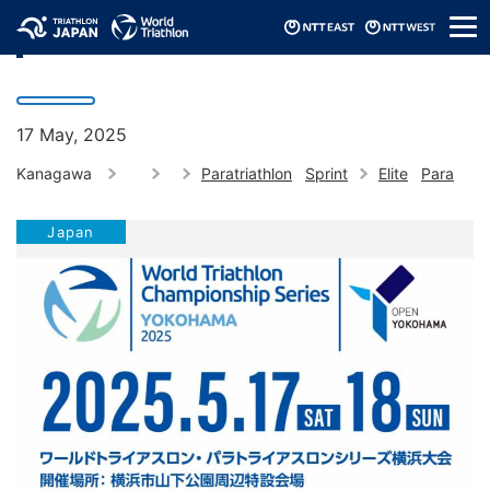
メ
2025 World Triathlon Para Series Yokohama
ニ
ュ
ー
17 May, 2025
Kanagawa
Paratriathlon
Sprint
Elite
Para
Japan