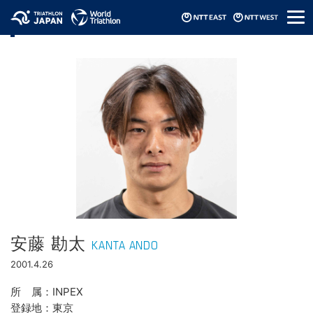
メ
選手情報
ニ
ュ
ー
安藤 勘太
KANTA ANDO
2001.4.26
所属
INPEX
登録地
東京