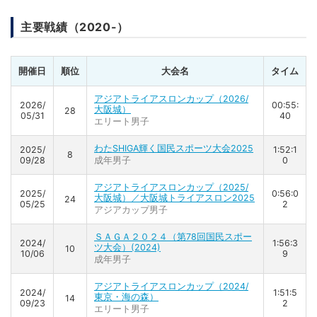
主要戦績（2020-）
開催日
順位
大会名
タイム
アジアトライアスロンカップ（2026/
2026/
00:55:
大阪城）
28
05/31
40
エリート男子
わたSHIGA輝く国民スポーツ大会2025
2025/
1:52:1
8
09/28
成年男子
0
アジアトライアスロンカップ（2025/
2025/
0:56:0
大阪城）／大阪城トライアスロン2025
24
05/25
2
アジアカップ男子
ＳＡＧＡ２０２４（第78回国民スポー
2024/
1:56:3
ツ大会）(2024)
10
10/06
9
成年男子
アジアトライアスロンカップ（2024/
2024/
1:51:5
東京・海の森）
14
09/23
2
エリート男子