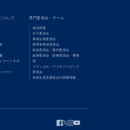
panについて
専門委員会・チーム
強化関連
女子委員会
事業企画委員会
告
指導者養成委員会
技術委員会・審判委員会
書
総務委員会・財務委員会・事務
ナー / サポ
局
メディカル・アンチドーピング
パートナー
委員会
高校生普及委員会の関連情報