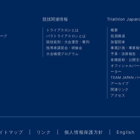
競技関連情報
Triathlon Ja
トライアスロンとは
概要
ープ
パラトライアスロンとは
役員構成
競技規則・大会運営・審判
加盟団体
指導者講習会・研修会
事業計画・事業報
大会補償プログラム
予算・決算報告
各種規程・公開文
オフィシャルパート
ーター
TEAM JAPAN 
アーカイブ
関連リンク
アクセス
イトマップ
リンク
個人情報保護方針
English