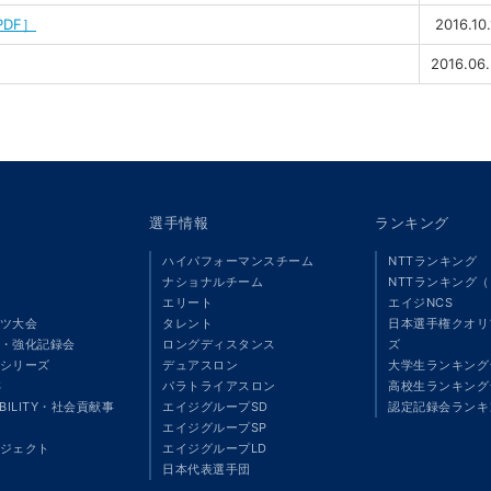
DF］
2016.10.
2016.06
選手情報
ランキング
ハイパフォーマンスチーム
NTTランキング
ナショナルチーム
NTTランキング
エリート
エイジNCS
ツ大会
タレント
日本選手権クオリ
・強化記録会
ロングディスタンス
ズ
シリーズ
デュアスロン
大学生ランキング
S
パラトライアスロン
高校生ランキング
ABILITY・社会貢献事
エイジグループSD
認定記録会ランキ
エイジグループSP
ジェクト
エイジグループLD
」
日本代表選手団