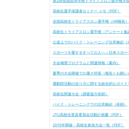
第2回全国高等学校トライアスロン選手権大会
高校生選手保護者セミナー メモ［PDF］
全国高校生トライアスロン選手権（HR報告）
高校生トライアスロン選手権（アンケート集計
公道上でのバイク・トレーニング注意喚起（
スポーツを愛するすべての人へ＜日本スポー
大会補償プログラムと関連情報（案内）
夏季の大会開催での暑さ対策（報告とお願い
運動部活動の在り方に関する総合的なガイド
高校生関連大会（調査協力依頼）
バイク・トレーニングでの注意喚起（依頼）
JTU高校生普及委員会活動計画書［PDF］
2015年開催・高校生参加大会一覧［PDF］