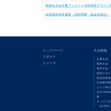
高校生大会主要アンケート項目回答グラフ［P
全国高校体育連盟（岸田理事・副会長就任）
トップページ
大会情報
リザルト
主要大会
ニュース
国内大会
海外大会
国民スポー
認定記録会
日本選手権
エイジNC
SUSTAIN
業
キッズプロ
「SCOPE