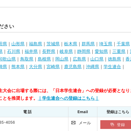
ださい
田県
｜
山形県
｜
福島県
｜
茨城県
｜
栃木県
｜
群馬県
｜
埼玉県
｜
千葉県
県
｜
石川県
｜
福井県
｜
長野県
｜
岐阜県
｜
静岡県
｜
愛知県
｜
三重県
｜
和歌山県
｜
鳥取県
｜
島根県
｜
岡山県
｜
広島県
｜
山口県
｜
徳島県
｜
香
崎県
｜
熊本県
｜
大分県
｜
宮崎県
｜
鹿児島県
｜
沖縄県
｜
学生連合
｜
生大会に出場する際には、「日本学生連合」への登録が必要となり
ことを推奨します。
｜学生連合への登録はこちら｜
電 話
Email
登録はこちら
85-4056
メール
登録