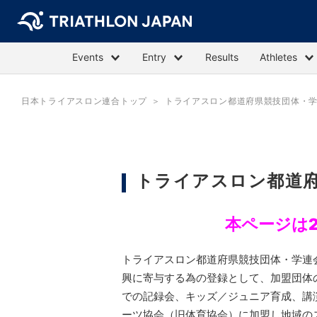
Events
Entry
Results
Athletes
日本トライアスロン連合トップ
トライアスロン都道府県競技団体・
トライアスロン都道
本ページは
トライアスロン都道府県競技団体・学連
興に寄与する為の登録として、加盟団体
での記録会、キッズ／ジュニア育成、講
ーツ協会（旧体育協会）に加盟し地域の