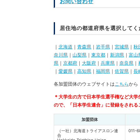
お問い合わせ
居住地の都道府県を選択してく
｜
北海道
｜
青森県
｜
岩手県
｜
宮城県
｜
秋
奈川県
｜
山梨県
｜
東京都
｜
新潟県
｜
富山
県
｜
京都府
｜
大阪府
｜
兵庫県
｜
奈良県
｜
｜
愛媛県
｜
高知県
｜
福岡県
｜
佐賀県
｜
長
各加盟団体のウェブサイトは
こちら
から
＊大学生の方で日本学生選手権など大学
ので、「日本学生連合」に登録をされる
加盟団体
（一社）北海道トライアスロン連
011-6
合
Hokkaido Triathlon Union