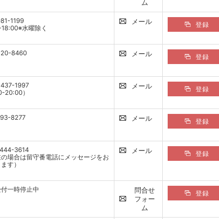
ム
81-1199
メール
登録
0-18:00※水曜除く
-20-8460
メール
登録
437-1997
メール
登録
0-20:00）
393-8277
メール
登録
444-3614
メール
登録
在の場合は留守番電話にメッセージをお
します）
受付一時停止中
問合せ
登録
フォー
ム