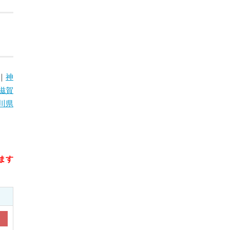
｜
神
滋賀
川県
ます