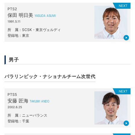
NEXT
PTS2
保田 明日美
YASUDA ASUMI
1991.5.11
所属
SCSK・東京ヴェルディ
登録地
東京
男子
パラリンピック・ナショナルチーム次世代
NEXT
PTS5
安藤 匠海
TAKUMI ANDO
2002.6.25
所属
ニューバランス
登録地
千葉