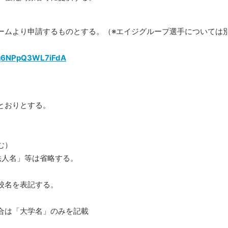
ームより申請するものとする。（※エイジグループ選手については
Wdq6NPpQ3WL7iFdA
とおりとする。
む）
人名」等は省略する。
校名を表記する。
合は「大学名」のみを記載