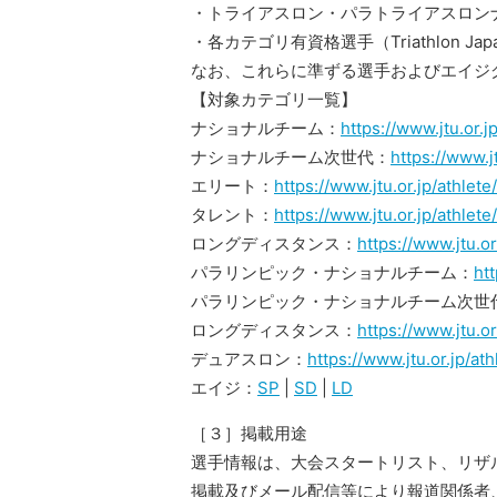
・トライアスロン・パラトライアスロン
・各カテゴリ有資格選手（Triathlon J
なお、これらに準ずる選手およびエイジ
【対象カテゴリ一覧】
ナショナルチーム：
https://www.jtu.or.j
ナショナルチーム次世代：
https://www.j
エリート：
https://www.jtu.or.jp/athlete
タレント：
https://www.jtu.or.jp/athlete
ロングディスタンス：
https://www.jtu.or
パラリンピック・ナショナルチーム：
htt
パラリンピック・ナショナルチーム次世
ロングディスタンス：
https://www.jtu.or
デュアスロン：
https://www.jtu.or.jp/at
エイジ：
SP
|
SD
|
LD
［３］掲載用途
選手情報は、大会スタートリスト、リザルト等
掲載及びメール配信等により報道関係者