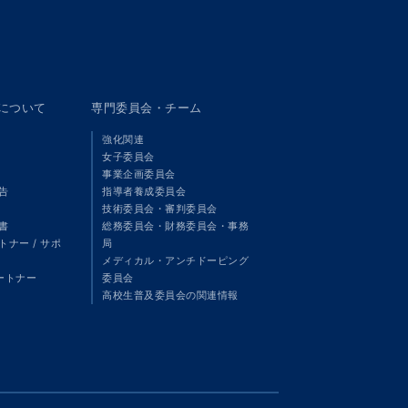
panについて
専門委員会・チーム
強化関連
女子委員会
事業企画委員会
告
指導者養成委員会
技術委員会・審判委員会
書
総務委員会・財務委員会・事務
ナー / サポ
局
メディカル・アンチドーピング
パートナー
委員会
高校生普及委員会の関連情報