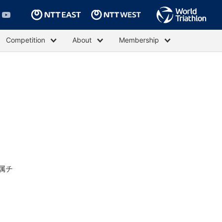
Competition
About
Membership
属チ