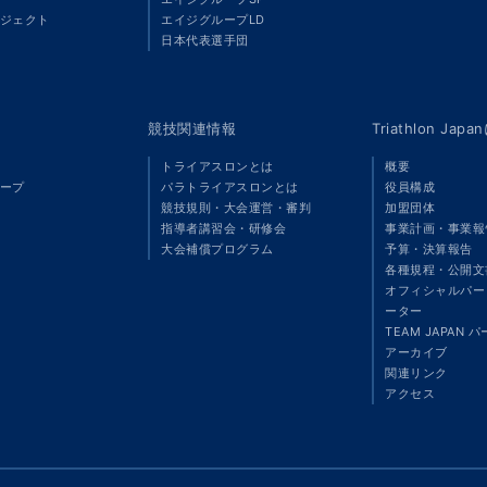
ジェクト
エイジグループLD
」
日本代表選手団
競技関連情報
Triathlon Ja
トライアスロンとは
概要
ープ
パラトライアスロンとは
役員構成
競技規則・大会運営・審判
加盟団体
指導者講習会・研修会
事業計画・事業報
大会補償プログラム
予算・決算報告
各種規程・公開文
オフィシャルパート
ーター
TEAM JAPAN 
アーカイブ
関連リンク
アクセス