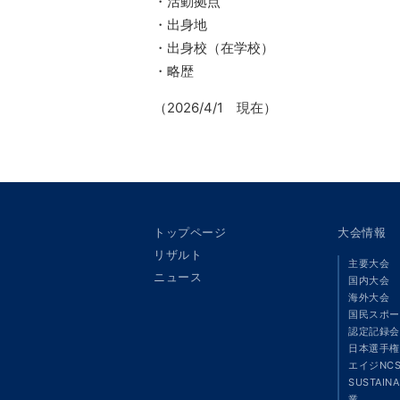
・活動拠点
・出身地
・出身校（在学校）
・略歴
（2026/4/1 現在）
トップページ
大会情報
リザルト
主要大会
ニュース
国内大会
海外大会
国民スポー
認定記録会
日本選手権
エイジNC
SUSTAIN
業