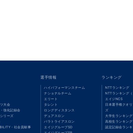
選手情報
ランキング
ハイパフォーマンスチーム
NTTランキング
ナショナルチーム
NTTランキング
エリート
エイジNCS
ツ大会
タレント
日本選手権クオリ
・強化記録会
ロングディスタンス
ズ
シリーズ
デュアスロン
大学生ランキング
S
パラトライアスロン
高校生ランキング
ABILITY・社会貢献事
エイジグループSD
認定記録会ランキ
エイジグループSP