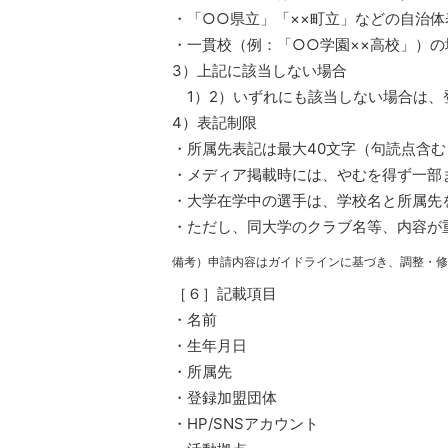
・「○○県立」「××町立」などの自治
・一貫校（例：「○○学園××高校」）の
3）上記に該当しない場合
1）2）いずれにも該当しない場合は、
4）表記制限
・所属先表記は最大40文字（句読点含
・メディア掲載時には、やむを得ず一部
・大学在学中の選手は、学校名と所属先
・ただし、同大学のクラブ名等、内容が
備考）申請内容はガイドラインに基づき、調整・修
［６］記載項目
・名前
・生年月日
・所属先
・登録加盟団体
・HP/SNSアカウント