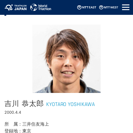
メ
選手情報
ニ
ュ
ー
吉川 恭太郎
KYOTARO YOSHIKAWA
2000.4.4
所属
三井住友海上
登録地
東京