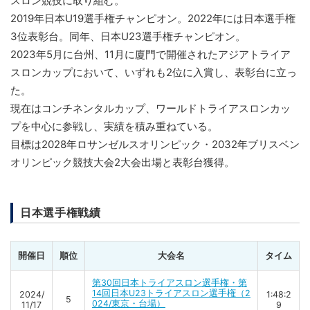
スロン競技に取り組む。
2019年日本U19選手権チャンピオン。2022年には日本選手権
3位表彰台。同年、日本U23選手権チャンピオン。
2023年5月に台州、11月に廈門で開催されたアジアトライア
スロンカップにおいて、いずれも2位に入賞し、表彰台に立っ
た。
現在はコンチネンタルカップ、ワールドトライアスロンカッ
プを中心に参戦し、実績を積み重ねている。
目標は2028年ロサンゼルスオリンピック・2032年ブリスベン
オリンピック競技大会2大会出場と表彰台獲得。
日本選手権戦績
開催日
順位
大会名
タイム
第30回日本トライアスロン選手権・第
14回日本U23トライアスロン選手権（2
2024/
1:48:2
5
024/東京・台場）
11/17
9