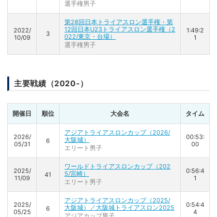
選手権男子
第28回日本トライアスロン選手権・第
12回日本U23トライアスロン選手権（2
2022/
1:49:2
3
022/東京・台場）
10/09
1
選手権男子
主要戦績（2020-）
開催日
順位
大会名
タイム
アジアトライアスロンカップ（2026/
2026/
00:53:
大阪城）
6
05/31
00
エリート男子
ワールドトライアスロンカップ（202
2025/
0:56:4
5/宮崎）
41
11/09
1
エリート男子
アジアトライアスロンカップ（2025/
2025/
0:54:4
大阪城）／大阪城トライアスロン2025
6
05/25
4
アジアカップ男子