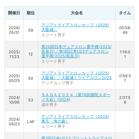
開催日
順位
大会名
タイム
アジアトライアスロンカップ（2026/
2026/
00:58:
大阪城）
59
05/31
49
エリート男子
第20回日本デュアスロン選手権(2025/
長良川)／第1回日本U23デュアスロン
2025/
1:16:0
12
選手権(2025/長良川)
11/23
1
エリート男子
アジアトライアスロンカップ（2025/
2025/
0:58:3
大阪城）／大阪城トライアスロン2025
50
05/25
7
アジアカップ男子
ＳＡＧＡ２０２４（第78回国民スポー
2024/
2:07:5
ツ大会）(2024)
53
10/06
6
成年男子
アジアトライアスロンカップ（2024/
2024/
東京・海の森）
LAP
09/23
エリート男子
第3回日本U23スプリントトライアスロ