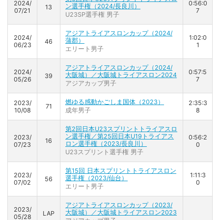
2024/
0:56:0
ン選手権（2024/長良川）
13
07/21
7
U23SP選手権 男子
アジアトライアスロンカップ（2024/
2024/
1:02:0
蒲郡）
46
06/23
1
エリート男子
アジアトライアスロンカップ（2024/
2024/
0:57:5
大阪城）／大阪城トライアスロン2024
39
05/26
7
アジアカップ男子
燃ゆる感動かごしま国体（2023）
2023/
2:35:3
71
10/08
成年男子
8
第2回日本U23スプリントトライアスロ
ン選手権／第25回日本U19トライアス
2023/
0:56:2
16
ロン選手権（2023/長良川）
07/23
0
U23スプリント選手権 男子
第15回 日本スプリントトライアスロン
2023/
1:11:3
選手権（2023/仙台）
56
07/02
0
エリート男子
アジアトライアスロンカップ（2023/
2023/
大阪城）／大阪城トライアスロン2023
LAP
05/28