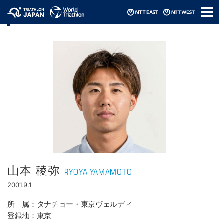
メ
選手情報
ニ
ュ
ー
山本 稜弥
RYOYA YAMAMOTO
2001.9.1
所属
タナチョー・東京ヴェルディ
登録地
東京