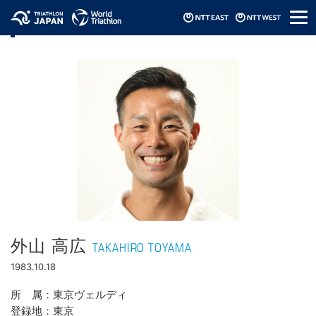
メ
選手情報
ニ
ュ
ー
外山 高広
TAKAHIRO TOYAMA
1983.10.18
所属
東京ヴェルディ
登録地
東京