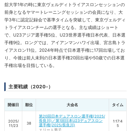
舘大学1年の時に東京ヴェルディトライアスロンセッションの
前身となるヤマートレーニングセッションの会員になり、大
学3年に認定記録会で基準タイムを突破して、東京ヴェルディ
トライアスロンチームの選手となる。主な成績はショート
で、U23アジア選手権5位、U23世界選手権日本代表、日本選
手権9位。ロングでは、アイアンマンハワイ出場、宮古島トラ
イアスロン11位。2024年時点で日本選手権に17回出場してお
り、今後は前人未到の日本選手権20回出場や50歳での日本選
手権出場を目指している。
主要戦績（2020-）
開催日
順位
大会名
タイム
第20回日本デュアスロン選手権(2025/
長良川)／第1回日本U23デュアスロン
2025/
1:17:4
38
選手権(2025/長良川)
11/23
5
エリート男子