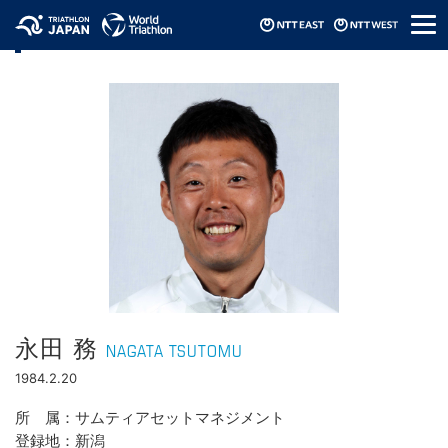
メ
選手情報
ニ
ュ
ー
永田 務
NAGATA TSUTOMU
1984.2.20
所属
サムティアセットマネジメント
登録地
新潟