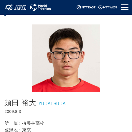
メ
選手情報
ニ
ュ
ー
須田 裕大
YUDAI SUDA
2009.8.3
所属
桜美林高校
登録地
東京