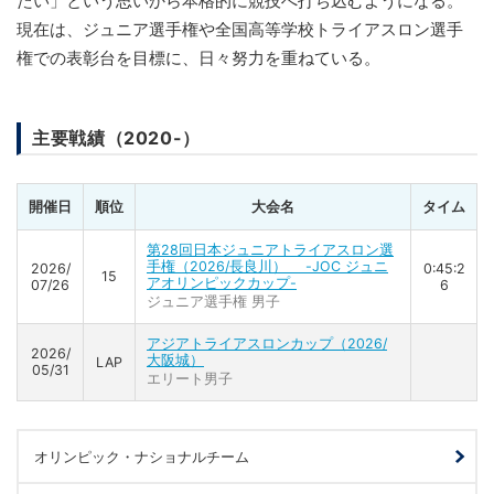
たい」という思いから本格的に競技へ打ち込むようになる。
現在は、ジュニア選手権や全国高等学校トライアスロン選手
権での表彰台を目標に、日々努力を重ねている。
主要戦績（2020-）
開催日
順位
大会名
タイム
第28回日本ジュニアトライアスロン選
手権（2026/長良川） -JOC ジュニ
2026/
0:45:2
15
アオリンピックカップ-
07/26
6
ジュニア選手権 男子
アジアトライアスロンカップ（2026/
2026/
大阪城）
LAP
05/31
エリート男子
オリンピック・ナショナルチーム