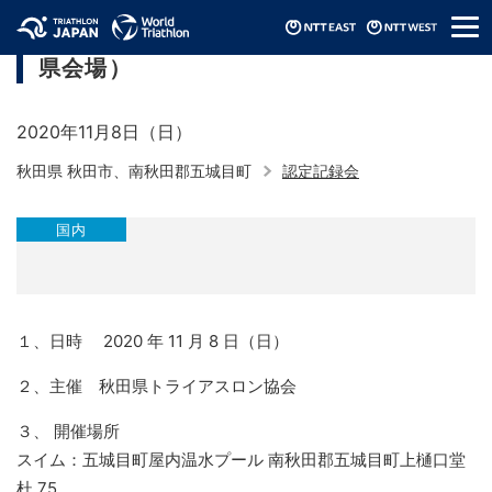
メ
JTU認定記録会2020（東北ブロック／秋田
ニ
県会場）
ュ
ー
2020年11月8日（日）
秋田県 秋田市、南秋田郡五城目町
認定記録会
国内
１、日時 2020 年 11 月 8 日（日）
２、主催 秋田県トライアスロン協会
３、 開催場所
スイム：五城目町屋内温水プール 南秋田郡五城目町上樋口堂
杜 75