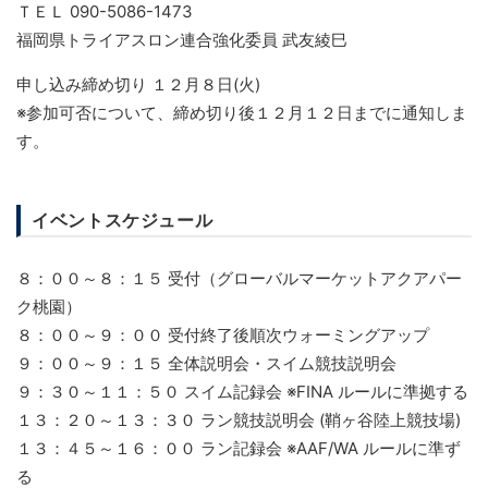
ＴＥＬ 090-5086-1473
福岡県トライアスロン連合強化委員 武友綾巳
申し込み締め切り １２月８日(火)
※参加可否について、締め切り後１２月１２日までに通知しま
す。
イベントスケジュール
８：００～８：１５ 受付（グローバルマーケットアクアパー
ク桃園）
８：００～９：００ 受付終了後順次ウォーミングアップ
９：００～９：１５ 全体説明会・スイム競技説明会
９：３０～１１：５０ スイム記録会 ※FINA ルールに準拠する
１３：２０～１３：３０ ラン競技説明会 (鞘ヶ谷陸上競技場)
１３：４５～１６：００ ラン記録会 ※AAF/WA ルールに準ず
る