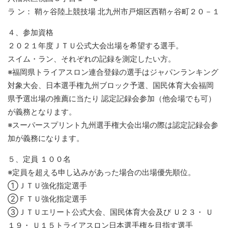
ラ ン： 鞘ヶ谷陸上競技場 北九州市戸畑区西鞘ヶ谷町２０－１
４、参加資格
２０２１年度ＪＴＵ公式大会出場を希望する選手。
スイム・ラン、それぞれの記録を測定したい方。
※福岡県トライアスロン連合登録の選手はジャパンランキング
対象大会、日本選手権九州ブロック予選、国民体育大会福岡
県予選出場の推薦に当たり 認定記録会参加（他会場でも可）
が義務となります。
※スーパースプリント九州選手権大会出場の際は認定記録会参
加が義務になります。
５、定員 １００名
※定員を超える申し込みがあった場合の出場優先順位。
①ＪＴＵ強化指定選手
②ＦＴＵ強化指定選手
③ＪＴＵエリート公式大会、国民体育大会及び Ｕ２３・ Ｕ
１９・ Ｕ１５トライアスロン日本選手権を目指す選手