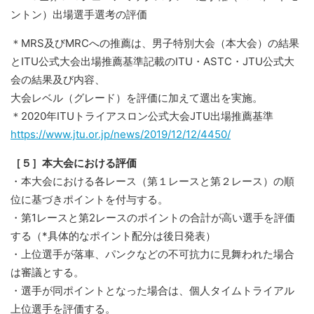
ントン）出場選手選考の評価
＊MRS及びMRCへの推薦は、男子特別大会（本大会）の結果
とITU公式大会出場推薦基準記載のITU・ASTC・JTU公式大
会の結果及び内容、
大会レベル（グレード）を評価に加えて選出を実施。
＊2020年ITUトライアスロン公式大会JTU出場推薦基準
https://www.jtu.or.jp/news/2019/12/12/4450/
［５］本大会における評価
・本大会における各レース（第１レースと第２レース）の順
位に基づきポイントを付与する。
・第1レースと第2レースのポイントの合計が高い選手を評価
する（*具体的なポイント配分は後日発表）
・上位選手が落車、パンクなどの不可抗力に見舞われた場合
は審議とする。
・選手が同ポイントとなった場合は、個人タイムトライアル
上位選手を評価する。