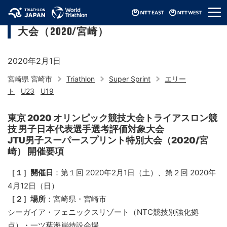
メ
第１回 JTU男子スーパースプリント特別
ニ
大会（2020/宮崎）
ュ
ー
2020年2月1日
宮崎県 宮崎市
Triathlon
Super Sprint
エリー
ト
U23
U19
東京 2020 オリンピック競技大会トライアスロン競
技 男子日本代表選手選考評価対象大会
JTU男子スーパースプリント特別大会（2020/宮
崎） 開催要項
［１］開催日
：第１回 2020年2月1日（土）、第２回 2020年
4月12日（日）
［２］場所
：宮崎県・宮崎市
シーガイア・フェニックスリゾート（NTC競技別強化拠
点）・一ツ葉海岸特設会場