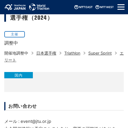
メ
日本スーパースプリントトライアスロン
ニ
選手権（2024）
ュ
ー
主催
調整中
開催地調整中
日本選手権
Triathlon
Super Sprint
エ
リート
国内
お問い合わせ
メール : event@jtu.or.jp