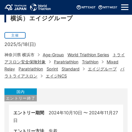
メ
ワールドトライアスロンシリーズ（2025/
ニ
横浜）エイジグループ
ュ
ー
主催
2025/5/18(日)
神奈川県 横浜市
Age-Group
World Triathlon Series
トライ
アスロン安全保険対象
Paratriathlon
Triathlon
Mixed
Relay
Paratriathlon
Sprint
Standard
エイジグループ
パ
ラトライアスロン
エイジNCS
国内
エントリー終了
エントリー期間
2024年10月10日 〜 2024年11月27
日
エントリー方法
先着