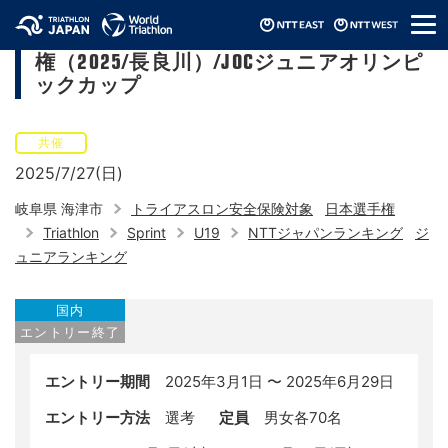
メ
第27回日本ジュニアトライアスロン選手
ニ
権（2025/長良川）/JOCジュニアオリンピ
ュ
ー
ックカップ
共催
2025/7/27(日)
岐阜県 海津市
トライアスロン安全保険対象
日本選手権
Triathlon
Sprint
U19
NTTジャパンランキング
ジ
ュニアランキング
国内
エントリー終了
エントリー期間
2025年3月1日 〜 2025年6月29日
エントリー方法
選考
定員
男女各70名