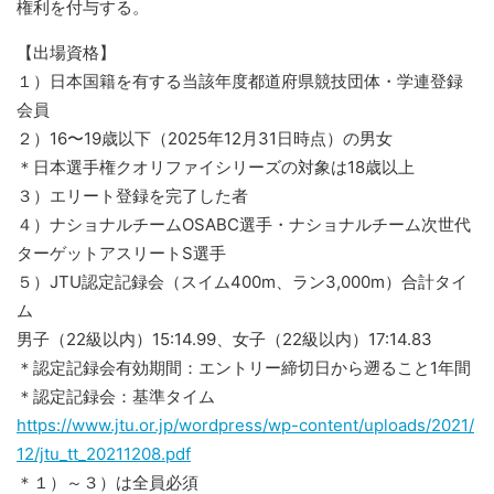
権利を付与する。
【出場資格】
１）日本国籍を有する当該年度都道府県競技団体・学連登録
会員
２）16〜19歳以下（2025年12月31日時点）の男女
＊日本選手権クオリファイシリーズの対象は18歳以上
３）エリート登録を完了した者
４）ナショナルチームOSABC選手・ナショナルチーム次世代
ターゲットアスリートS選手
５）JTU認定記録会（スイム400m、ラン3,000m）合計タイ
ム
男子（22級以内）15:14.99、女子（22級以内）17:14.83
＊認定記録会有効期間：エントリー締切日から遡ること1年間
＊認定記録会：基準タイム
https://www.jtu.or.jp/wordpress/wp-content/uploads/2021/
12/jtu_tt_20211208.pdf
＊１）～３）は全員必須