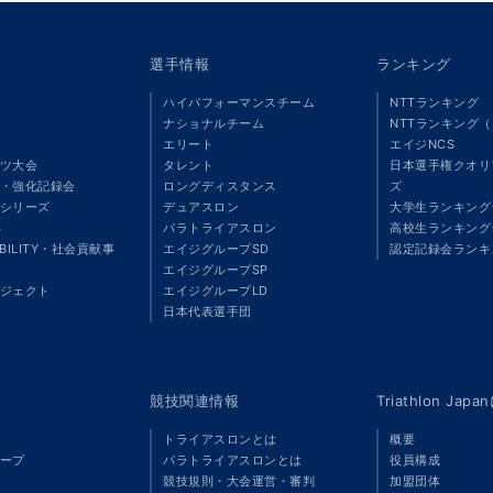
選手情報
ランキング
ハイパフォーマンスチーム
NTTランキング
ナショナルチーム
NTTランキング
エリート
エイジNCS
ツ大会
タレント
日本選手権クオリ
・強化記録会
ロングディスタンス
ズ
シリーズ
デュアスロン
大学生ランキング
S
パラトライアスロン
高校生ランキング
ABILITY・社会貢献事
エイジグループSD
認定記録会ランキ
エイジグループSP
ジェクト
エイジグループLD
」
日本代表選手団
競技関連情報
Triathlon Ja
トライアスロンとは
概要
ープ
パラトライアスロンとは
役員構成
競技規則・大会運営・審判
加盟団体