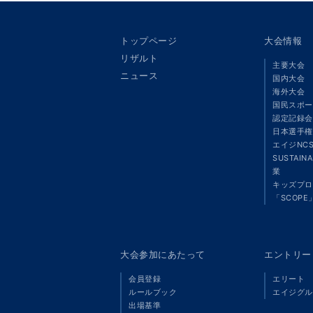
トップページ
大会情報
リザルト
主要大会
ニュース
国内大会
海外大会
国民スポー
認定記録会
日本選手権
エイジNC
SUSTAIN
業
キッズプロ
「SCOPE
大会参加にあたって
エントリー
会員登録
エリート
ルールブック
エイジグル
出場基準