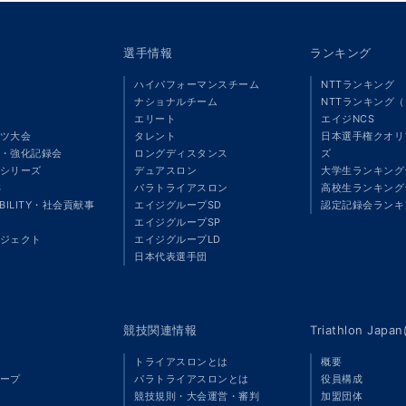
選手情報
ランキング
ハイパフォーマンスチーム
NTTランキング
ナショナルチーム
NTTランキング
エリート
エイジNCS
ツ大会
タレント
日本選手権クオリ
・強化記録会
ロングディスタンス
ズ
シリーズ
デュアスロン
大学生ランキング
S
パラトライアスロン
高校生ランキング
ABILITY・社会貢献事
エイジグループSD
認定記録会ランキ
エイジグループSP
ジェクト
エイジグループLD
」
日本代表選手団
競技関連情報
Triathlon Ja
トライアスロンとは
概要
ープ
パラトライアスロンとは
役員構成
競技規則・大会運営・審判
加盟団体