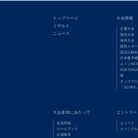
トップページ
大会情報
リザルト
主要大会
ニュース
国内大会
海外大会
国民スポー
認定記録会
日本選手権
エイジNC
SUSTAIN
業
キッズプロ
「SCOPE
大会参加にあたって
エントリー
会員登録
エリート
ルールブック
エイジグル
出場基準