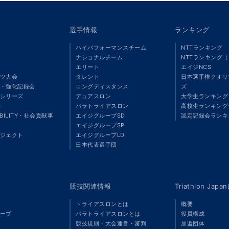
選手情報
ランキング
ハイパフォーマンスチーム
NTTランキング
ナショナルチーム
NTTランキング
エリート
エイジNCS
ツ大会
タレント
日本選手権クオリ
・強化記録会
ロングディスタンス
ズ
シリーズ
デュアスロン
大学生ランキング
S
パラトライアスロン
高校生ランキング
ABILITY・社会貢献事
エイジグループSD
認定記録会ランキ
エイジグループSP
ジェクト
エイジグループLD
」
日本代表選手団
競技関連情報
Triathlon Ja
トライアスロンとは
概要
ープ
パラトライアスロンとは
役員構成
競技規則・大会運営・審判
加盟団体