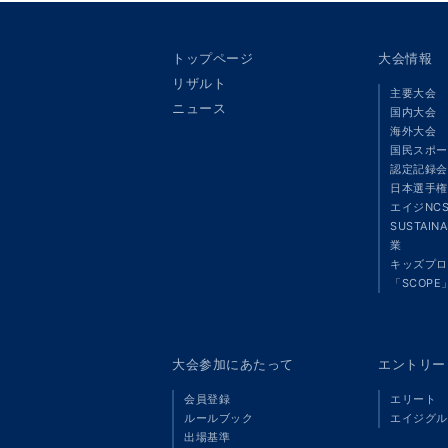
トップページ
大会情報
リザルト
主要大会
ニュース
国内大会
海外大会
国民スポー
認定記録会
日本選手権
エイジNC
SUSTAIN
業
キッズプロ
「SCOPE
大会参加にあたって
エントリー
会員登録
エリート
ルールブック
エイジグル
出場基準