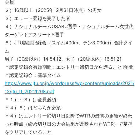
会員
２）16歳以上（2025年12月31日時点）の男女
３）エリート登録を完了した者
４）ナショナルチームOSABC選手・ナショナルチーム次世代
ターゲットアスリートS選手
５）JTU認定記録会（スイム400m、ラン3,000m）合計タイ
ム
男子（20級以内）14:54.12、女子（20級以内）16:51.21
＊認定記録会有効期間：エントリー締切日から遡ること1年間
＊認定記録会：基準タイム
https://www.jtu.or.jp/wordpress/wp-content/uploads/2021/
12/jtu_tt_20211208.pdf
＊１）～３）は全員必須
＊４）５）はどちらか必須
＊４）はエントリー締切り日以降でWTRの最初の更新が終わ
った時点（締め切り日の大会結果が反映されたWTR）で基準
をクリアしていること