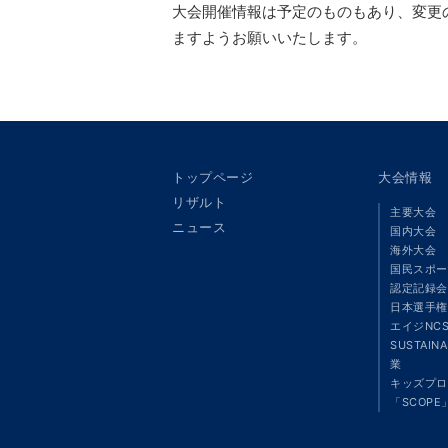
大会開催情報は予定のものもあり、変更
ますようお願いいたします。
トップページ
大会情報
リザルト
主要大会
ニュース
国内大会
海外大会
国民スポー
認定記録会
日本選手権
エイジNC
SUSTAIN
業
キッズプロ
「SCOPE