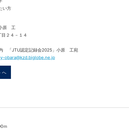
手
たい方
 小原 工
３丁目２４－１４
 「JTU認定記録会2025」小原 工宛
ey-obara@kzd.biglobe.ne.jp
トへ
00ｍ