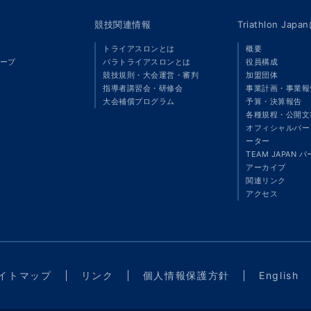
競技関連情報
Triathlon Ja
トライアスロンとは
概要
ープ
パラトライアスロンとは
役員構成
競技規則・大会運営・審判
加盟団体
指導者講習会・研修会
事業計画・事業報
大会補償プログラム
予算・決算報告
各種規程・公開文
オフィシャルパート
ーター
TEAM JAPAN 
アーカイブ
関連リンク
アクセス
イトマップ
リンク
個人情報保護方針
English