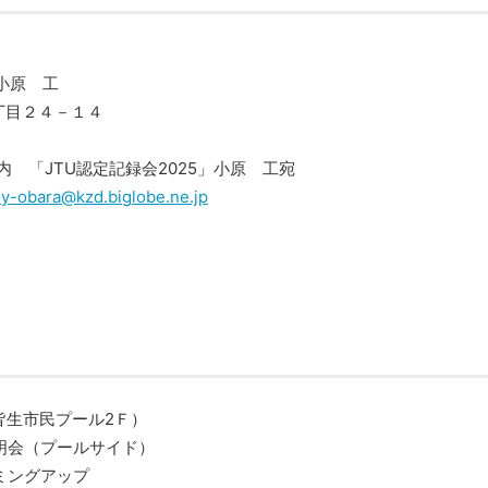
 小原 工
３丁目２４－１４
 「JTU認定記録会2025」小原 工宛
ey-obara@kzd.biglobe.ne.jp
皆生市民プール2Ｆ）
明会（プールサイド）
ミングアップ