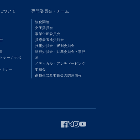
panについて
専門委員会・チーム
強化関連
女子委員会
事業企画委員会
告
指導者養成委員会
技術委員会・審判委員会
書
総務委員会・財務委員会・事務
ナー / サポ
局
メディカル・アンチドーピング
パートナー
委員会
高校生普及委員会の関連情報