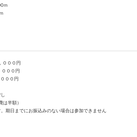
00ｍ
0ｍ
０００円
０円
０００円
増し
費は半額）
す。期日までにお振込みのない場合は参加できません