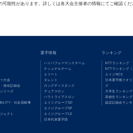
の可能性があります。詳しくは各大会主催者の情報にてご確認くだ
選手情報
ランキング
ハイパフォーマンスチーム
NTTランキング
ナショナルチーム
NTTランキング
エリート
エイジNCS
ツ大会
タレント
日本選手権クオリ
・強化記録会
ロングディスタンス
ズ
シリーズ
デュアスロン
大学生ランキング
S
パラトライアスロン
高校生ランキング
ABILITY・社会貢献事
エイジグループSD
認定記録会ランキ
エイジグループSP
ジェクト
エイジグループLD
」
日本代表選手団