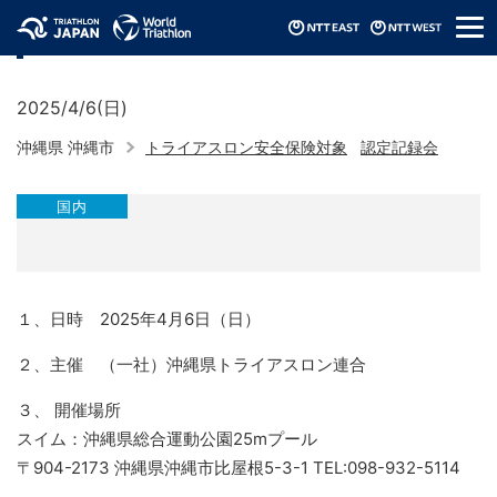
メ
認定記録会（2025/沖縄県）
ニ
ュ
ー
2025/4/6(日)
沖縄県 沖縄市
トライアスロン安全保険対象
認定記録会
国内
１、日時 2025年4月6日（日）
２、主催 （一社）沖縄県トライアスロン連合
３、 開催場所
スイム：沖縄県総合運動公園25mプール
〒904-2173 沖縄県沖縄市比屋根5-3-1 TEL:098-932-5114