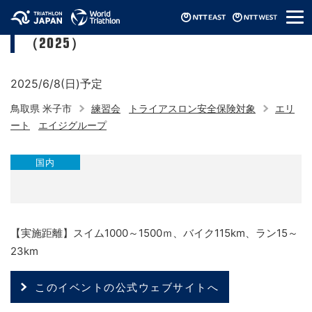
メ
皆生トライアスロンBタイプ試走会
ニ
（2025）
ュ
ー
2025/6/8(日)予定
鳥取県 米子市
練習会
トライアスロン安全保険対象
エリ
ート
エイジグループ
国内
【実施距離】スイム1000～1500ｍ、バイク115km、ラン15～
23km
このイベントの公式ウェブサイトへ