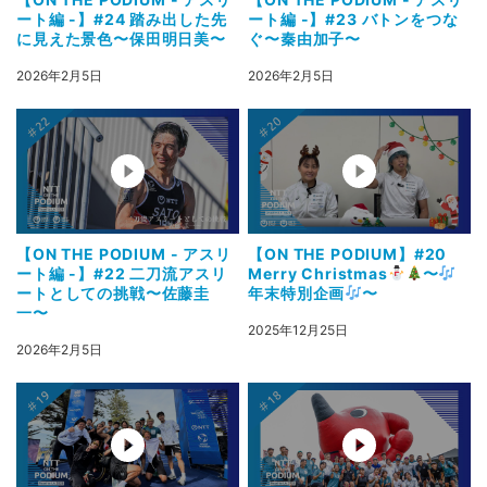
ート編 -】#24 踏み出した先
ート編 -】#23 バトンをつな
に見えた景色〜保田明日美〜
ぐ〜秦由加子〜
2026年2月5日
2026年2月5日
【ON THE PODIUM - アスリ
【ON THE PODIUM】#20
ート編 -】#22 二刀流アスリ
Merry Christmas
〜
ートとしての挑戦〜佐藤圭
年末特別企画
〜
一〜
2025年12月25日
2026年2月5日