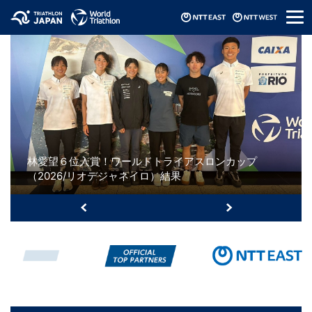
メ
ニ
ュ
ー
林愛望６位入賞！ワールドトライアスロンカップ
（2026/リオデジャネイロ）結果