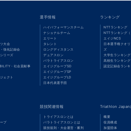
選手情報
ランキング
ハイパフォーマンスチーム
NTTランキング
ナショナルチーム
NTTランキング
エリート
エイジNCS
ツ大会
タレント
日本選手権クオリ
・強化記録会
ロングディスタンス
ズ
シリーズ
デュアスロン
大学生ランキング
S
パラトライアスロン
高校生ランキング
ABILITY・社会貢献事
エイジグループSD
認定記録会ランキ
エイジグループSP
ジェクト
エイジグループLD
」
日本代表選手団
競技関連情報
Triathlon Ja
トライアスロンとは
概要
ープ
パラトライアスロンとは
役員構成
競技規則・大会運営・審判
加盟団体