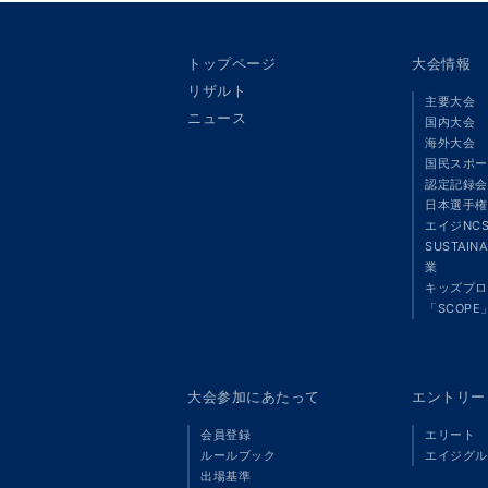
トップページ
大会情報
リザルト
主要大会
ニュース
国内大会
海外大会
国民スポー
認定記録会
日本選手権
エイジNC
SUSTAIN
業
キッズプロ
「SCOPE
大会参加にあたって
エントリー
会員登録
エリート
ルールブック
エイジグル
出場基準