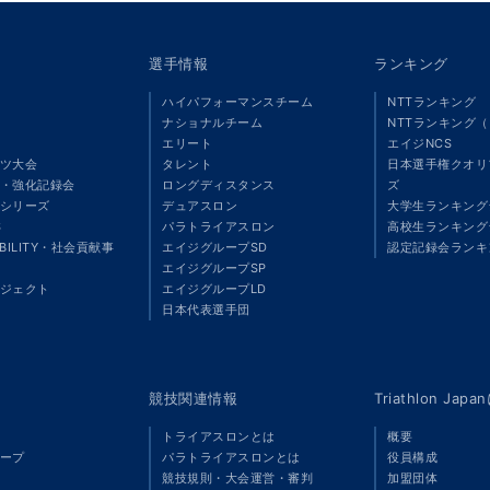
選手情報
ランキング
ハイパフォーマンスチーム
NTTランキング
ナショナルチーム
NTTランキング
エリート
エイジNCS
ツ大会
タレント
日本選手権クオリ
・強化記録会
ロングディスタンス
ズ
シリーズ
デュアスロン
大学生ランキング
S
パラトライアスロン
高校生ランキング
ABILITY・社会貢献事
エイジグループSD
認定記録会ランキ
エイジグループSP
ジェクト
エイジグループLD
」
日本代表選手団
競技関連情報
Triathlon Ja
トライアスロンとは
概要
ープ
パラトライアスロンとは
役員構成
競技規則・大会運営・審判
加盟団体