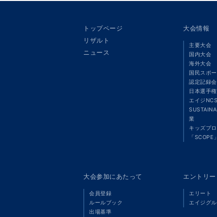
トップページ
大会情報
リザルト
主要大会
ニュース
国内大会
海外大会
国民スポー
認定記録会
日本選手権
エイジNC
SUSTAIN
業
キッズプロ
「SCOPE
大会参加にあたって
エントリー
会員登録
エリート
ルールブック
エイジグル
出場基準