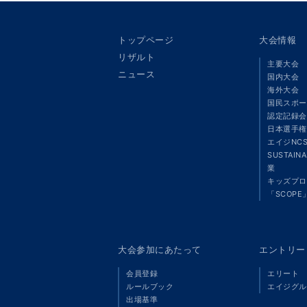
トップページ
大会情報
リザルト
主要大会
ニュース
国内大会
海外大会
国民スポー
認定記録会
日本選手権
エイジNC
SUSTAIN
業
キッズプロ
「SCOPE
大会参加にあたって
エントリー
会員登録
エリート
ルールブック
エイジグル
出場基準