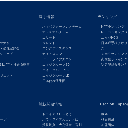
選手情報
ランキング
ハイパフォーマンスチーム
NTTランキング
ナショナルチーム
NTTランキング
エリート
エイジNCS
ツ大会
タレント
日本選手権クオリ
・強化記録会
ロングディスタンス
ズ
シリーズ
デュアスロン
大学生ランキング
S
パラトライアスロン
高校生ランキング
ABILITY・社会貢献事
エイジグループSD
認定記録会ランキ
エイジグループSP
ジェクト
エイジグループLD
」
日本代表選手団
競技関連情報
Triathlon Ja
トライアスロンとは
概要
ープ
パラトライアスロンとは
役員構成
競技規則・大会運営・審判
加盟団体