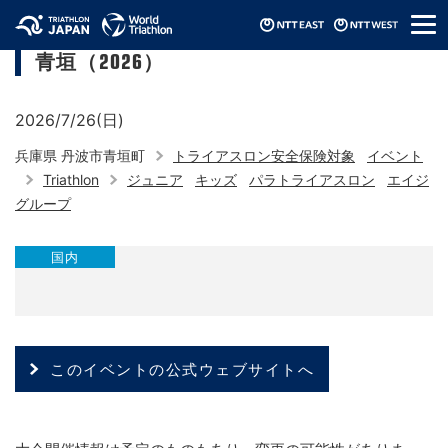
メ
みんなのチャレンジトライアスロンin丹波
ニ
青垣（2026）
ュ
ー
2026/7/26(日)
兵庫県 丹波市青垣町
トライアスロン安全保険対象
イベント
Triathlon
ジュニア
キッズ
パラトライアスロン
エイジ
グループ
国内
このイベントの公式ウェブサイトへ