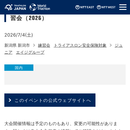
メ
新潟県トライアスロン連合 夏季スイム講
ニ
習会（2026）
ュ
ー
2026/7/4(土)
新潟県 新潟市
練習会
トライアスロン安全保険対象
ジュ
ニア
エイジグループ
国内
このイベントの公式ウェブサイトへ
大会開催情報は予定のものもあり、変更の可能性がありま