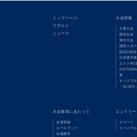
トップページ
大会情報
リザルト
主要大会
ニュース
国内大会
海外大会
国民スポー
認定記録会
日本選手権
エイジNC
SUSTAIN
業
キッズプロ
「SCOPE
大会参加にあたって
エントリー
会員登録
エリート
ルールブック
エイジグル
出場基準