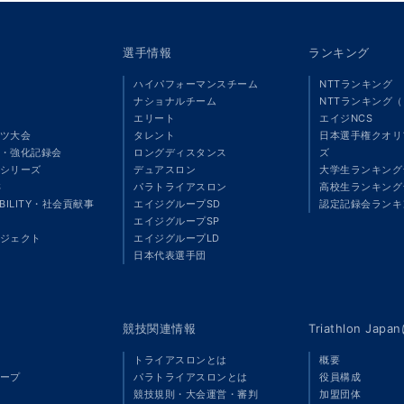
選手情報
ランキング
ハイパフォーマンスチーム
NTTランキング
ナショナルチーム
NTTランキング
エリート
エイジNCS
ツ大会
タレント
日本選手権クオリ
・強化記録会
ロングディスタンス
ズ
シリーズ
デュアスロン
大学生ランキング
S
パラトライアスロン
高校生ランキング
ABILITY・社会貢献事
エイジグループSD
認定記録会ランキ
エイジグループSP
ジェクト
エイジグループLD
」
日本代表選手団
競技関連情報
Triathlon Ja
トライアスロンとは
概要
ープ
パラトライアスロンとは
役員構成
競技規則・大会運営・審判
加盟団体