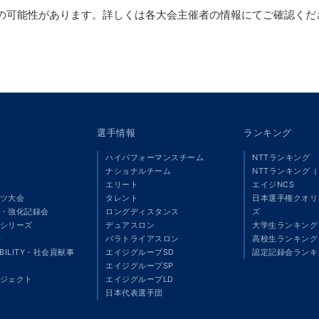
の可能性があります。詳しくは各大会主催者の情報にてご確認くだ
選手情報
ランキング
ハイパフォーマンスチーム
NTTランキング
ナショナルチーム
NTTランキング
エリート
エイジNCS
ツ大会
タレント
日本選手権クオリ
・強化記録会
ロングディスタンス
ズ
シリーズ
デュアスロン
大学生ランキング
S
パラトライアスロン
高校生ランキング
ABILITY・社会貢献事
エイジグループSD
認定記録会ランキ
エイジグループSP
ジェクト
エイジグループLD
」
日本代表選手団