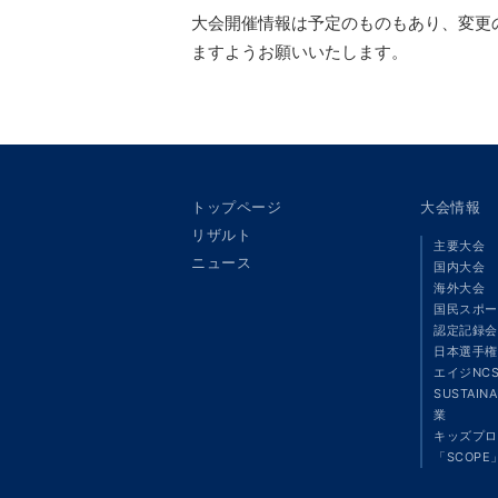
大会開催情報は予定のものもあり、変更
ますようお願いいたします。
トップページ
大会情報
リザルト
主要大会
ニュース
国内大会
海外大会
国民スポー
認定記録会
日本選手権
エイジNC
SUSTAIN
業
キッズプロ
「SCOPE