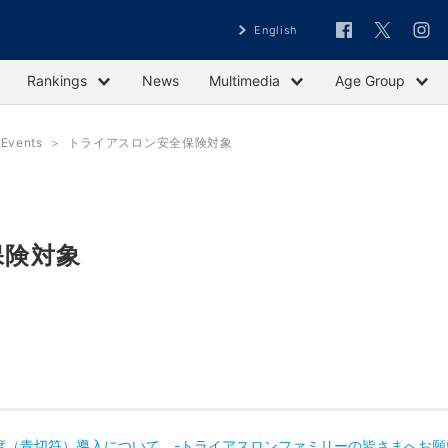
English
Rankings
News
Multimedia
Age Group
vents
トライアスロン安全保険対象
保険対象
度（青切符）導入について -トライアスロンファミリーの皆さまへお願