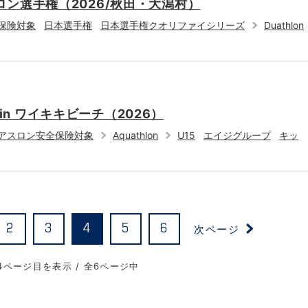
ン選手権（2026/秋田・大潟村）
保険対象
日本選手権
日本選手権クオリファイシリーズ
Duathlon
ン in ワイキキビーチ（2026）
アスロン安全保険対象
Aquathlon
U15
エイジグループ
キッ
次ページ
2
3
4
5
6
4ページ目を表示 / 全6ページ中