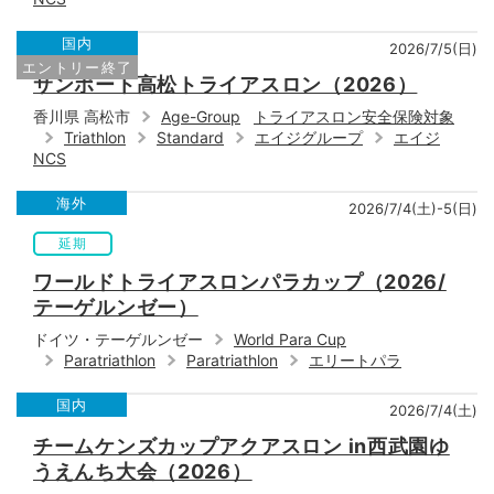
国内
2026/7/5(日)
エントリー終了
サンポート高松トライアスロン（2026）
香川県 高松市
Age-Group
トライアスロン安全保険対象
Triathlon
Standard
エイジグループ
エイジ
NCS
海外
2026/7/4(土)-5(日)
延期
ワールドトライアスロンパラカップ（2026/
テーゲルンゼー）
ドイツ・テーゲルンゼー
World Para Cup
Paratriathlon
Paratriathlon
エリートパラ
国内
2026/7/4(土)
チームケンズカップアクアスロン in西武園ゆ
うえんち大会（2026）