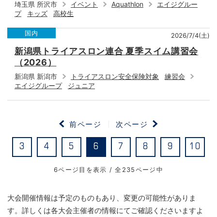
埼玉県 所沢市
イベント
Aquathlon
エイジグルー
プ
キッズ
高校生
国内
2026/7/4(土)
新潟県トライアスロン連合 夏季スイム講習会
（2026）
新潟県 新潟市
トライアスロン安全保険対象
練習会
エイジグループ
ジュニア
前ページ
次ページ
3
4
5
6
7
8
9
10
6ページ目を表示 / 全235ページ中
大会開催情報は予定のものもあり、変更の可能性がありま
す。詳しくは各大会主催者の情報にてご確認くださいますよ