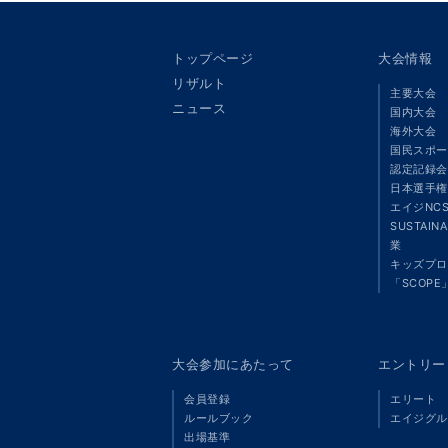
トップページ
大会情報
リザルト
主要大会
ニュース
国内大会
海外大会
国民スポー
認定記録会
日本選手権
エイジNC
SUSTAIN
業
キッズプロ
「SCOPE
大会参加にあたって
エントリー
会員登録
エリート
ルールブック
エイジグル
出場基準