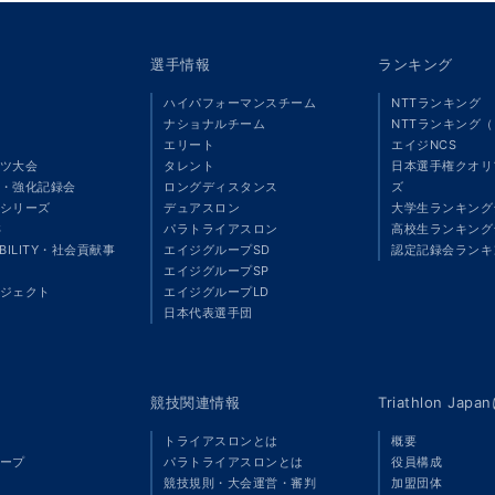
選手情報
ランキング
ハイパフォーマンスチーム
NTTランキング
ナショナルチーム
NTTランキング
エリート
エイジNCS
ツ大会
タレント
日本選手権クオリ
・強化記録会
ロングディスタンス
ズ
シリーズ
デュアスロン
大学生ランキング
S
パラトライアスロン
高校生ランキング
ABILITY・社会貢献事
エイジグループSD
認定記録会ランキ
エイジグループSP
ジェクト
エイジグループLD
」
日本代表選手団
競技関連情報
Triathlon Ja
トライアスロンとは
概要
ープ
パラトライアスロンとは
役員構成
競技規則・大会運営・審判
加盟団体