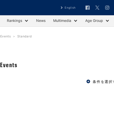
English
Rankings
News
Multimedia
Age Group
vents
Standard
ents
条件を選択