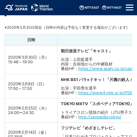
メ
メディア情報
ニ
ュ
ー
※2020年3月30日現在（日時や内容は予告なく変更する場合がございます)
日時
朝日放送テレビ「キャスト」
2020年3月30日（月）
出演：上田藍選手
15:48～19:00
内容：合宿地からの中継取材
番組HP：
https://www.asahi.co.jp/cast/
NHK BS1 パラ×ドキッ！「片腕の鉄人
2020年3月8日（日）
出演：宇田秀生選手
17:00～17:50
番組HP：
https://www4.nhk.or.jp/P563
TOKYO MXTV「スポペディアTOKYO」
2020年2月25日（火）
トライアスロン競技の紹介（JTU男子ス
24:00〜24:30
番組HP：
http://spopedia.tokyo/
フジテレビ「めざましテレビ」
2020年2月14日（金）
「日本つながるプロジェクト」～アスリート
07:35頃