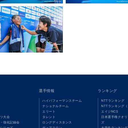
選手情報
ランキング
ハイパフォーマンスチーム
NTTランキング
ナショナルチーム
NTTランキング
エリート
エイジNCS
ツ大会
タレント
日本選手権クオリ
・強化記録会
ロングディスタンス
ズ
シリーズ
デュアスロン
大学生ランキング