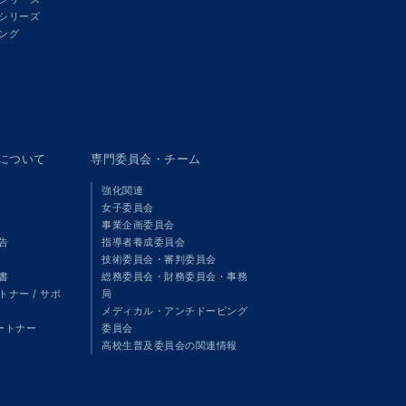
シリーズ
ング
panについて
専門委員会・チーム
強化関連
女子委員会
事業企画委員会
告
指導者養成委員会
技術委員会・審判委員会
書
総務委員会・財務委員会・事務
ナー / サポ
局
メディカル・アンチドーピング
パートナー
委員会
高校生普及委員会の関連情報