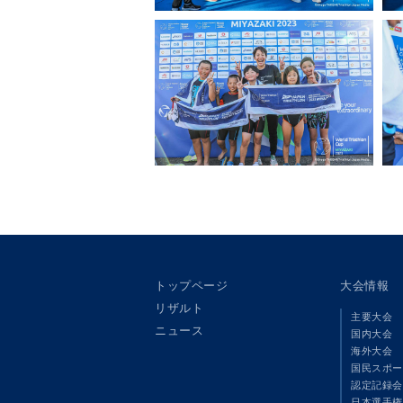
トップページ
大会情報
リザルト
主要大会
ニュース
国内大会
海外大会
国民スポー
認定記録会
日本選手権