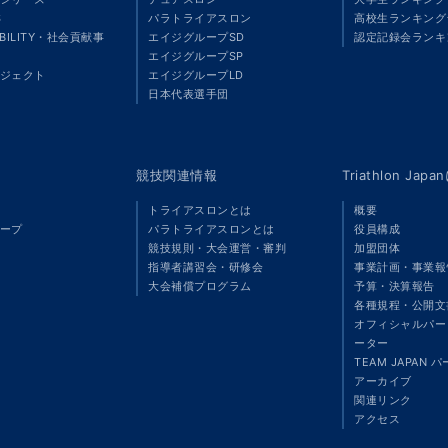
S
パラトライアスロン
高校生ランキング
ABILITY・社会貢献事
エイジグループSD
認定記録会ランキ
エイジグループSP
ジェクト
エイジグループLD
」
日本代表選手団
競技関連情報
Triathlon Ja
トライアスロンとは
概要
ープ
パラトライアスロンとは
役員構成
競技規則・大会運営・審判
加盟団体
指導者講習会・研修会
事業計画・事業報
大会補償プログラム
予算・決算報告
各種規程・公開文
オフィシャルパート
ーター
TEAM JAPAN 
アーカイブ
関連リンク
アクセス