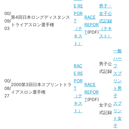
E RE
男子・
00/
POR
女子公
第4回日本ロングディスタンス
RACE
09/
T
式記録
トライアスロン選手権
REPOR
03
（テ
（テキ
T
(PDF)
キス
スト）
ト）
一般
ハー
男子公
RAC
フ
式記録
E RE
スプ
00/
POR
リン
2000第3回日本スプリントトラ
RACE
08/
T
ト男
イアスロン選手権
REPOR
27
（テ
子
T
(PDF)
キス
スプ
女子公
ト）
リン
式記録
ト女
子