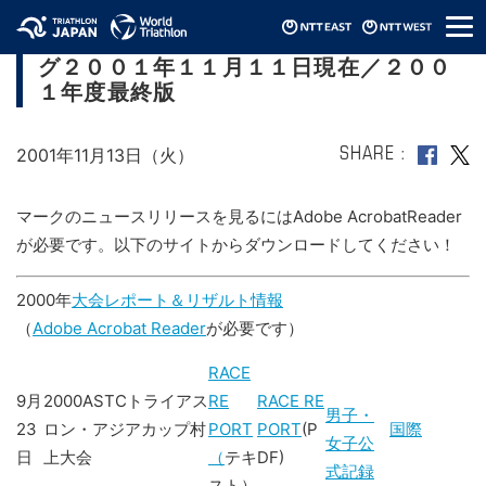
メ
ＩＴＵトライアスロン ワールドランキン
ニ
グ２００１年１１月１１日現在／２００
ュ
ー
１年度最終版
2001年11月13日（火）
SHARE
マークのニュースリリースを見るにはAdobe AcrobatReader
が必要です。以下のサイトからダウンロードしてください！
2000年
大会レポート＆リザルト情報
（
Adobe Acrobat Reader
が必要です）
RACE
9月
2000ASTCトライアス
RE
RACE RE
男子・
23
ロン・アジアカップ村
PORT
PORT
(P
国際
女子公
日
上大会
（
テキ
DF)
式記録
スト）