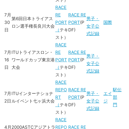
RACE
7月
RE
RACE RE
第6回日本トライアス
男子・
30
PORT
PORT
(P
国際
ロン選手権長良川大会
女子公
日
（
テキ
DF)
式記録
スト）
RACE
7月
ITUトライアスロン・
RE
RACE RE
男子・
16
ワールドカップ東京港
PORT
PORT
(P
女子公
日
大会
（
テキ
DF)
式記録
スト）
RACE
REPO
RACE RE
駅伝
7月
ITUインターナショナ
男子・
エイ
RT
PORT
(P
部
2日
ルイベント七ヶ浜大会
女子公
ジ
（
テキ
DF)
門
式記録
スト）
RACE
4月
2000ASTCアジアトラ
REPO
RACE RE