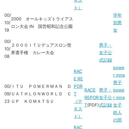
キス
ト）
00/
学年
2000 オールキッズトライアス
10/
別男
ロン大会 IN 国営昭和記念公園
19
女
00/
２０００ＩＴＵデュアスロン世
男子・
10/
界選手権 カレー大会
女子公
08
式記録
powe
RAC
r mna
E RE
男子
00/
ＩＴＵ ＰＯＷＥＲＭＡＮ Ｄ
POR
RACE
男子・
powe
09/
ＵＡＴＨＬＯＮＷＯＲＬＤ Ｃ
T
REPOR
女子公
r mna
23
ＵＰ ＫＯＭＡＴＳＵ
（テ
T
(PDF)
式記録
女子
キス
鉄人
ト）
の部
RAC