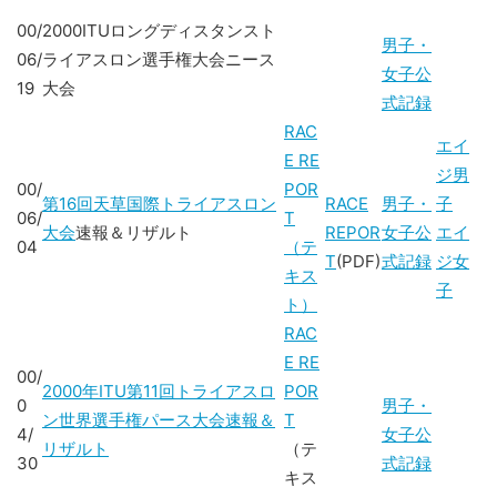
00/
2000ITUロングディスタンスト
男子・
06/
ライアスロン選手権大会ニース
女子公
19
大会
式記録
RAC
エイ
E RE
ジ男
00/
POR
第16回天草国際トライアスロン
RACE
男子・
子
06/
T
大会
速報＆リザルト
REPOR
女子公
エイ
04
（テ
T
(PDF)
式記録
ジ女
キス
子
ト）
RAC
E RE
00/
2000年ITU第11回トライアスロ
POR
0
男子・
ン世界選手権パース大会速報＆
T
4/
女子公
リザルト
（テ
30
式記録
キス