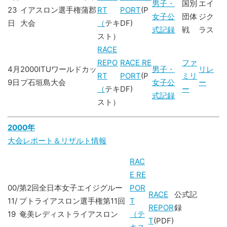
男子・
国別
エイ
23
イアスロン選手権蒲郡
RT
PORT
(P
女子公
団体
ジク
日
大会
（
テキ
DF)
式記録
戦
ラス
スト）
RACE
REPO
RACE RE
ファ
4月
2000ITUワールドカッ
男子・
リレ
RT
PORT
(P
ミリ
9日
プ石垣島大会
女子公
ー
（
テキ
DF)
ー
式記録
スト）
2000年
大会レポート＆リザルト情報
RAC
E RE
00/
第2回全日本女子エイジグルー
POR
RACE
公式記
11/
プトライアスロン選手権第11回
T
REPOR
録
19
奄美レディストライアスロン
（テ
T
(PDF)