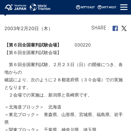
メ
第６回全国審判試験会場
ニ
ュ
ー
2003年2月20日（木）
SHARE
【第６回全国審判試験会場】
030220
【第６回全国審判試験会場】
第６回全国審判試験、２月２３日（日）の開催につき、各
地からの
確認により、次のように２８都道府県（３０会場）での実施
となります。
２会場での実施は、新潟県と長崎県です。
＜北海道ブロック＞ 北海道
＜東北ブロック＞ 青森県、山形県、宮城県、福島県、岩手
県
＜関東ブロック＞ 千葉県、神奈川県、埼玉県