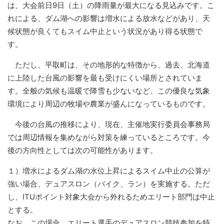
は、大会前日9日（土）の降雨量が最大になる見込みです。こ
れによる、ダム湖への影響は増水による放水などがあり、天
候状態が良くてもスイム中止という状況があり得る状態で
す。
ただし、平取町は、その地形的な特徴から、過去、北海道
に上陸した台風の影響を最も受けにくい場所とされていま
す。全般の気候も温暖で降雪も少ないなど、この優良な気象
環境により周辺の牧場や農業が盛んになっているものです。
今後の台風の推移により、現在、主催地実行委員会事務局
では周辺情報を集めながら対策を練っているところです。今
後の方向性としては次の可能性があります。
１）増水によるダム湖の水位上昇によるスイム中止の公算が
強い場合、デュアスロン（バイク、ラン）を実施する。ただ
し、ITUポイント対象大会から外れるためエリート部門は中止
とする。
なお、この場合、エリート選手のデュアスロン競技参加を特