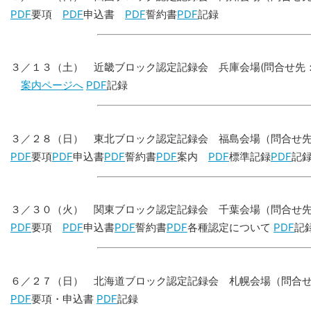
PDF
要項
PDF
申込書
PDF
誓約書
PDF
記録
３／１３（土） 近畿ブロック認定記録会 兵庫会場(問合せ先
案内ページへ
PDF
記録
３／２８（日） 東北ブロック認定記録会 福島会場（問合せ
PDF
要項
PDF
申込書
PDF
誓約書
PDF
案内
PDF
標準記録
PDF
記
３／３０（火） 関東ブロック認定記録会 千葉会場（問合せ
PDF
要項
PDF
申込書
PDF
誓約書
PDF
各種認定について
PDF
記
６／２７（日） 北海道ブロック認定記録会 札幌会場（問合
PDF
要項・申込書
PDF
記録