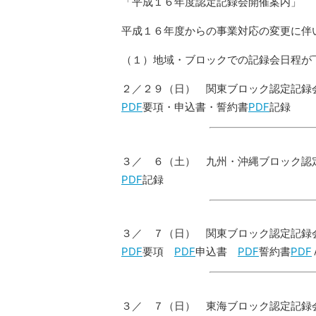
「平成１６年度認定記録会開催案内」
平成１６年度からの事業対応の変更に伴
（１）地域・ブロックでの記録会日程が
２／２９（日） 関東ブロック認定記録
PDF
要項・申込書・誓約書
PDF
記録
３／ ６（土） 九州・沖縄ブロック認
PDF
記録
３／ ７（日） 関東ブロック認定記録
PDF
要項
PDF
申込書
PDF
誓約書
PDF
３／ ７（日） 東海ブロック認定記録