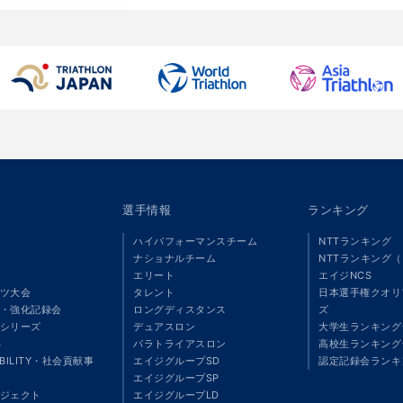
選手情報
ランキング
ハイパフォーマンスチーム
NTTランキング
ナショナルチーム
NTTランキング
エリート
エイジNCS
ツ大会
タレント
日本選手権クオリ
・強化記録会
ロングディスタンス
ズ
シリーズ
デュアスロン
大学生ランキング
S
パラトライアスロン
高校生ランキング
ABILITY・社会貢献事
エイジグループSD
認定記録会ランキ
エイジグループSP
ジェクト
エイジグループLD