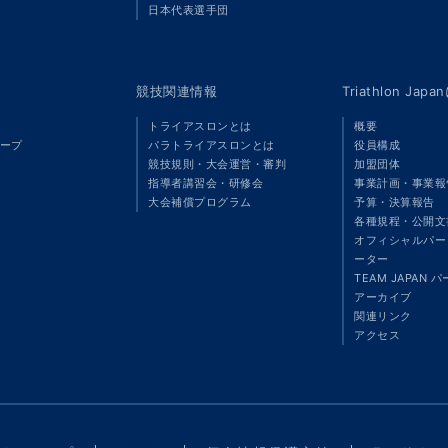
」
日本代表選手団
競技関連情報
Triathlon Ja
トライアスロンとは
概要
ープ
パラトライアスロンとは
役員構成
競技規則・大会運営・審判
加盟団体
指導者講習会・研修会
事業計画・事業報
大会補償プログラム
予算・決算報告
各種規程・公開文
オフィシャルパート
ーター
TEAM JAPAN 
アーカイブ
関連リンク
アクセス