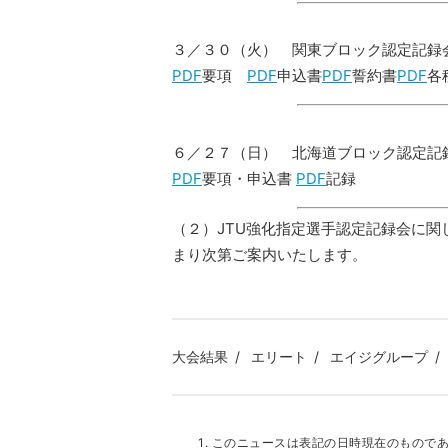
３／３０（火） 関東ブロック認定記録
PDF
要項
PDF
申込書
PDF
誓約書
PDF
各
６／２７（日） 北海道ブロック認定記
PDF
要項・申込書
PDF
記録
（２）JTU強化指定選手認定記録会に
まり次第ご案内いたします。
大会結果
エリート
エイジグループ
このニュースは表記の日時現在のもので