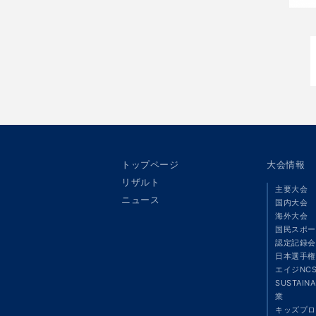
トップページ
大会情報
リザルト
主要大会
ニュース
国内大会
海外大会
国民スポー
認定記録会
日本選手権
エイジNC
SUSTAIN
業
キッズプロ