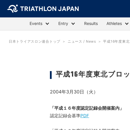
Events
Entry
Results
Athletes
日本トライアスロン連合トップ
ニュース / News
平成16年度東
平成16年度東北ブロ
2004年3月30日（火）
「平成１６年度認定記録会開催案内」
0
認定記録会基準
PDF