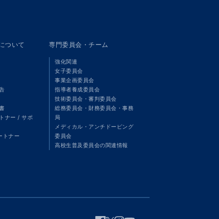
panについて
専門委員会・チーム
強化関連
女子委員会
事業企画委員会
告
指導者養成委員会
技術委員会・審判委員会
書
総務委員会・財務委員会・事務
ナー / サポ
局
メディカル・アンチドーピング
パートナー
委員会
高校生普及委員会の関連情報